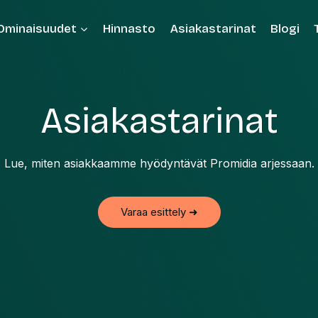
Ominaisuudet
Hinnasto
Asiakastarinat
Blogi
Asiakastarinat
Lue, miten asiakkaamme hyödyntävät Promidia arjessaan.
Varaa esittely ➜