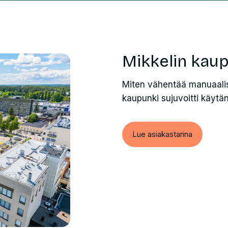
Mikkelin kau
Miten vähentää manuaalis
kaupunki sujuvoitti käytän
Lue asiakastarina