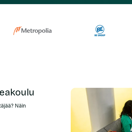
eakoulu
ttäjää? Näin