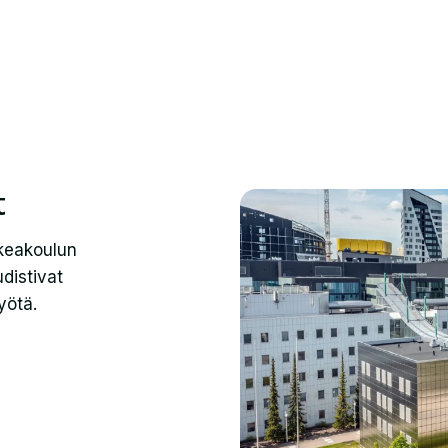
t
rkeakoulun
distivat
yötä.