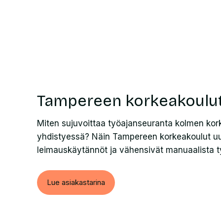
Tampereen korkeakoulu
Miten sujuvoittaa työajanseuranta kolmen ko
yhdistyessä? Näin Tampereen korkeakoulut uu
leimauskäytännöt ja vähensivät manuaalista t
Lue asiakastarina