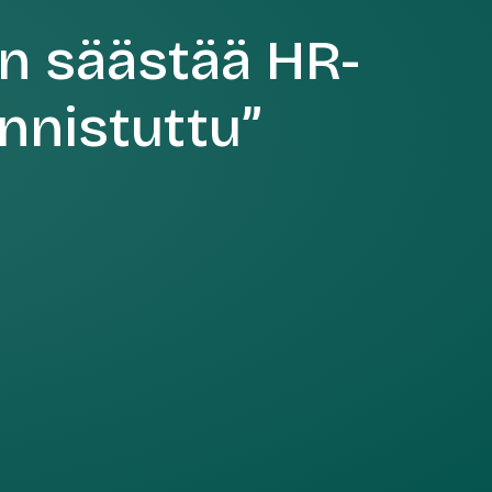
in säästää HR-
onnistuttu”