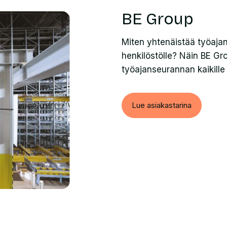
BE Group
Miten yhtenäistää työajan
henkilöstölle? Näin BE Gro
työajanseurannan kaikille t
Lue asiakastarina