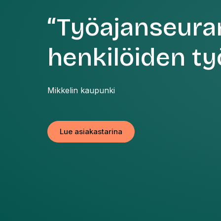
“Työajanseuran
henkilöiden ty
Mikkelin kaupunki
Lue asiakastarina