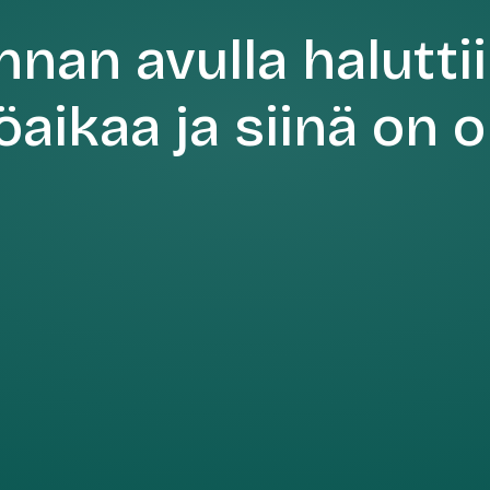
nan avulla halutti
öaikaa ja siinä on 