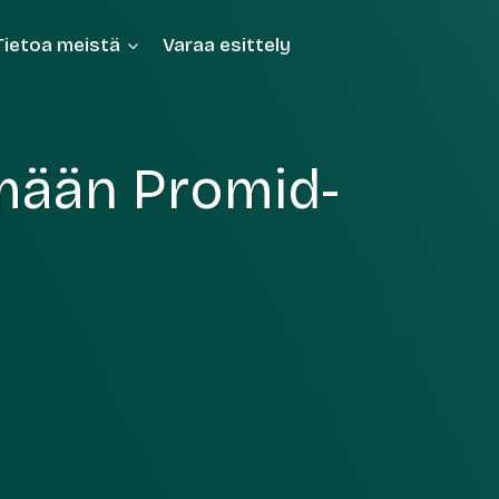
Tietoa meistä
Varaa esittely
ämään Promid-