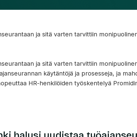
seurantaan ja sitä varten tarvittiin monipuoline
seurantaan ja sitä varten tarvittiin monipuoline
öajanseurannan käytäntöjä ja prosesseja, ja mahdo
 nopeuttaa HR-henkilöiden työskentelyä Promidi
ki halusi uudistaa työajanseu