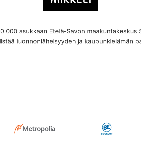
0 000 asukkaan Etelä-Savon maakuntakeskus S
istää luonnonläheisyyden ja kaupunkielämän pa