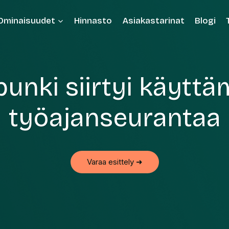
Ominaisuudet
Hinnasto
Asiakastarinat
Blogi
punki siirtyi käytt
työajanseurantaa
Varaa esittely ➜