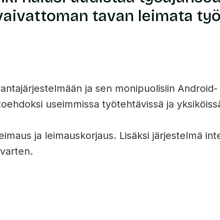
 vaivattoman tavan leimata työa
ntajärjestelmään ja sen monipuolisiin Android- j
oehdoksi useimmissa työtehtävissä ja yksiköiss
imaus ja leimauskorjaus. Lisäksi järjestelmä in
 varten.