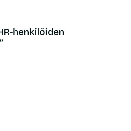
 HR-henkilöiden
”