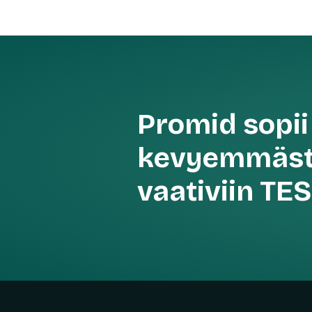
Promid sopii 
kevyemmäst
vaativiin TE