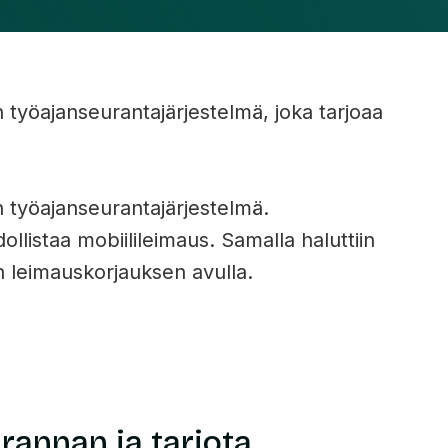
n työajanseurantajärjestelmä, joka tarjoaa
n työajanseurantajärjestelmä.
llistaa mobiilileimaus. Samalla haluttiin
n leimauskorjauksen avulla.
rannan ja tarjota