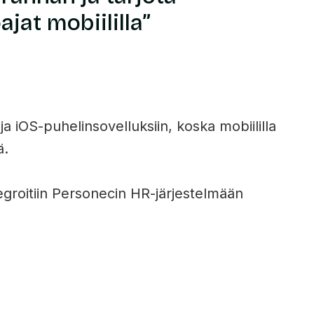
jat mobiililla”
a iOS-puhelinsovelluksiin, koska mobiililla
ä.
tegroitiin Personecin HR-järjestelmään