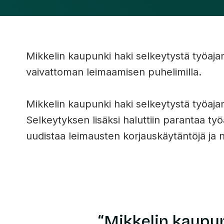
Mikkelin kaupunki haki selkeytystä työajan
vaivattoman leimaamisen puhelimilla.
Mikkelin kaupunki haki selkeytystä työajan
Selkeytyksen lisäksi haluttiin parantaa ty
uudistaa leimausten korjauskäytäntöjä ja
“Mikkelin kaupun