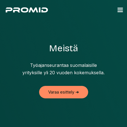
Siirry
sisältöön
Meistä
Työajanseurantaa suomalaisille
yrityksille yli 20 vuoden kokemuksella.
Varaa esittely ➜