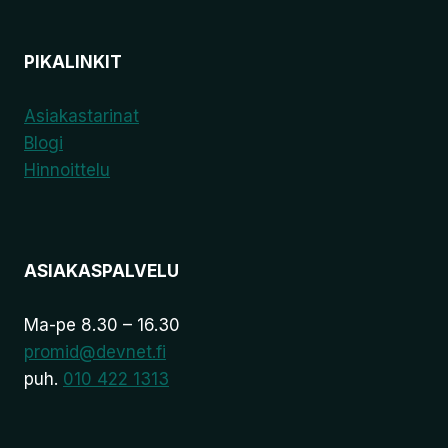
PIKALINKIT
Asiakastarinat
Blogi
Hinnoittelu
ASIAKASPALVELU
Ma-pe 8.30 – 16.30
promid@devnet.fi
puh.
010 422 1313